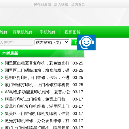
保存到桌面
加入收藏
设为首页
维修
碎纸机维修
手机维修
视频图解
本栏最新
湖里区出租夏普复印机，彩色激光打
03-25
湖里区上门硒鼓加粉，粉盒加粉，硒
03-25
印机复印机出租，大台复印机出租
思明区打印机上门维修，卡纸，不进
03-25
鼓更换多少钱
厦门维修打印机，上门检修打印机复
03-25
纸，效果差，报错，加粉加墨
A3彩色多功能复印机维修，夏普办公
03-17
印机，加粉加墨，打印机卡纸
柯美打印机上门维修，免费上门检
03-17
设备维修
震旦打印机复印机维修，湖里区上门
03-17
测，办公设备维修
集美区上门维修打印机复印机，佳能
03-17
维修办公打印机
激光打印机维修，办公设备维修，打
03-17
复印机维修
厦门上门维修喷墨打印机，喷墨复印
03-17
印机复印机电脑维修