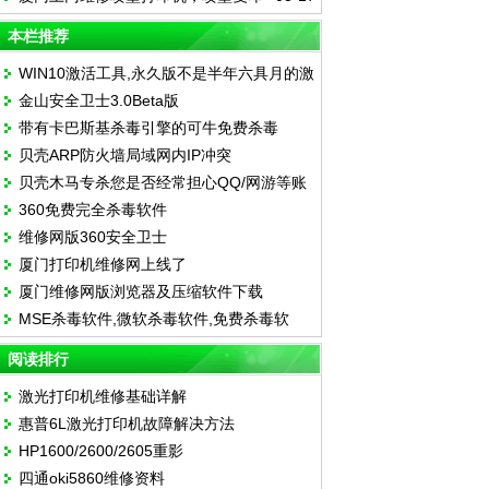
机加墨，复印机维修
本栏推荐
WIN10激活工具,永久版不是半年六具月的激
金山安全卫士3.0Beta版
活工具
带有卡巴斯基杀毒引擎的可牛免费杀毒
贝壳ARP防火墙局域网内IP冲突
贝壳木马专杀您是否经常担心QQ/网游等账
360免费完全杀毒软件
号被盗？
维修网版360安全卫士
厦门打印机维修网上线了
厦门维修网版浏览器及压缩软件下载
MSE杀毒软件,微软杀毒软件,免费杀毒软
件,MSE中文杀毒软件
阅读排行
激光打印机维修基础详解
惠普6L激光打印机故障解决方法
HP1600/2600/2605重影
四通oki5860维修资料