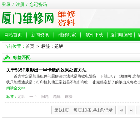
登录
/
注册
/
忘记密码
网站首页
新闻资讯
维修商家
软件下载
厦门电脑维
当前位置：
首页
> 标签：题解
修
标签匹配
关于565P定影出一半卡纸的效果处置方法
首先肯定是加热组件问题解决方法就是热敏电阻换一下就OK了（顺便可以清理下
状只能描述成是：打印机其他正常就是不能打印出一张完整定影了的纸出来每次出
阅读全文>>
标签：
定影
一半
问题
题解
解决
第1/1页 每页10条,共1条记录