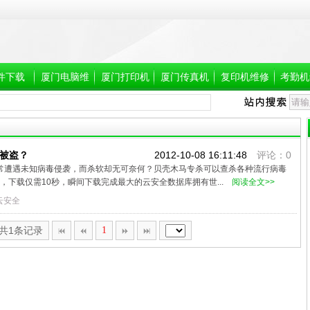
件下载
厦门电脑维
厦门打印机
厦门传真机
复印机维修
考勤机
修
维修,厦门维
维修,厦门维
修打印机
修传真机
号被盗？
2012-10-08 16:11:48
评论：0
经常遭遇未知病毒侵袭，而杀软却无可奈何？贝壳木马专杀可以查杀各种流行病毒
，下载仅需10秒，瞬间下载完成最大的云安全数据库拥有世...
阅读全文>>
云安全
,共1条记录
1