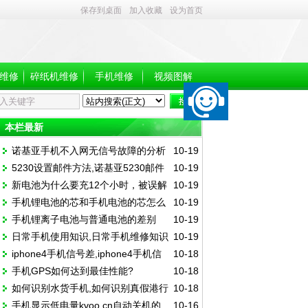
保存到桌面
加入收藏
设为首页
维修
碎纸机维修
手机维修
视频图解
本栏最新
诺基亚手机不入网无信号故障的分析
10-19
5230设置邮件方法,诺基亚5230邮件
10-19
新电池为什么要充12个小时，被误解
10-19
设置方法
手机锂电池的芯和手机电池的芯怎么
10-19
的新电池充电12小时技巧
手机锂离子电池与普通电池的差别
10-19
生产的
日常手机使用知识,日常手机维修知识
10-19
iphone4手机信号差,iphone4手机信
10-18
手机GPS如何达到最佳性能?
10-18
号下降
如何识别水货手机,如何识别真假港行
10-18
手机显示低电量kvoo.cn自动关机的
10-16
手机