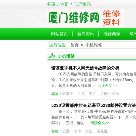
登录
/
注册
/
忘记密码
网站首页
新闻资讯
维修商家
软
当前位置：
首页
>
手机维修
手机维修
诺基亚手机不入网无信号故障的分析
⑴ 不入网故障的定位 手机不入网，可分为有信
论，手机的接收比发射超前3个时隙（大约为18ms
射。这是手机的入网原浴...
阅读全文>>
标签：
诺基亚
手机
不入
入网
信号
5230设置邮件方法,诺基亚5230邮件设置方法
第一步： 功能表-设置-手机-应用程序设置-信
整邮件名称－下一页－填写接受服务器－ 下一页－填写
邮箱）－完成－确认...
阅读全文>>
标签：
设置
邮件
方法
诺基亚