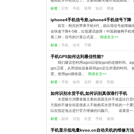
键就处开开机状态了。主要由煽/关键对地短路或...
标签：
日常
手机
使用
知识
维修
iphone4手机信号差,iphone4手机信号下降
前言：刚买的苹果手机4代，就出现信号故障确实
会快速下降4-5格，出现通话故障！中国易修网手机维修
第二种：信号的计算公式是...
阅读全文>>
标签：
手机
信号
下降
手机GPS如何达到最佳性能?
我们建议您利用agps以缩短gps的连接时间。
gps卫星，从而缩短设备获得gps定位所需的时间。 
置。使用gps接收器...
阅读全文>>
标签：
手机
如何
达到
最佳
性能
如何识别水货手机,如何识别真假港行手机
水货吸引消费者最主要的原因无外乎就是比行货便
方面的不健全却是很多人不敢购买水货手机的一个重
以在指定地点进行官方维修的曰跏只。 诺基亚一..
标签：
如何
识别
水货
手机
真假
手机显示低电量kvoo.cn自动关机的维修方法