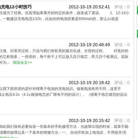
充电12小时技巧
2012-10-19 20:52:41
评论：0
经成为了经典。但真理如果离开的特定的条件，就变成了谬误。 1、12-14小
般建议充电电流1/10c，比如你的电池容量是600mah的，那么1c就是
2012-10-19 20:48:49
评论：0
、注液、封装等过程，只说与我们有联系的最后化成、分容的过程。 封装好的
的立柜很多，一排排的，每个柜子上可以放几百只电芯，即几百个检测点。实际
为...
阅读全文>>
2012-10-19 20:18:42
评论：0
以我下面所讲的是针对锂离子电池的充电知识。镍氢电池有所不同，这里不
截止电压4.2v（4.1v,根据电芯的厂牌有不同的设计）。（锂离子电芯规范的说法
2012-10-19 20:15:42
评论：0
因此我们很有必要知道一些基本的手机修理方法，当故障出现的时候，就算不能
现哪些故障以及一下基本的维修方法：一、 自动开机加上电池后，不用按开/关