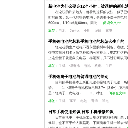
新电池为什么要充12个小时，被误解的新电池
在论坛的许多地方，都看到这样的说法，似乎已
时的由来：第一代的镍镉电池，是需要小倍率充电的，一
600ma，1/10c就是60ma。因此...
阅读全文>>
标签：
电池
为什么
小时
误解
充电
手机锂电池的芯和手机电池的芯怎么生产的
锂电芯的生产过程不说前面的材料制备、卷绕
锂电芯每只都卡入象立柜式的分容柜上，电芯厂这样
上这些柜子就是象充电器一样远西，只不过它可以同时
标签：
手机
锂电池
电池
机电
生产
手机锂离子电池与普通电池的差别
目前的手机基本上所配电池都是锂离子电池，所
谈。 1、锂离子电池标称电压3.7v（3.6v）,充电
是：锂离子二次电池） 2、对锂...
阅读全文>>
标签：
手机
离子
电池
普通
通电
日常手机使用知识,日常手机维修知识
日常生活中，手机经常出现这样或那样的问题，
修理，也不至于给人欺骗吧。下面看看手机一般会出