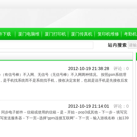
件下载
厦门电脑维
厦门打印机
厦门传真机
复印机维修
考勤机
修
维修,厦门维
维修,厦门维
修打印机
修传真机
2012-10-19 21:38:28
评论：0
号（有信号棒）不入网、无信号（无信号棒）不入网两种情况。 按照gsm系统理
），是手机找系统而不是系统找手机，接收决定发射，也就是说手机是先接收后发
2012-10-19 21:14:01
评论：0
息－同步电子邮件－信箱或使用的信箱－是－开始－pop3或其他－下一步－填写完
发送服务器－下一页--选择“gprs连接互联网”－下一页－输入游戏名称（如139