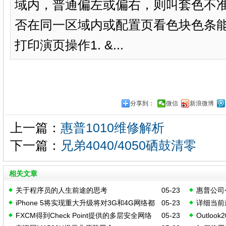
域内，普通偏左或偏右，则叫套色不
否在同一区域内或配置页看色块色条
打印演页操作1. &...
分享到：
微信
新浪微博
上一篇：
惠普1010维修解析
下一篇：
兄弟4040/4050硒鼓清零
相关文章
关于程序员的人生前途的思考
05-23
惠普公司
iPhone 5将实现重大升级将对3G和4G网络都
05-23
详细当前
(DevOps
FXCM得到Check Point提供的多层安全网络
05-23
Outloo
兼容
和他们的