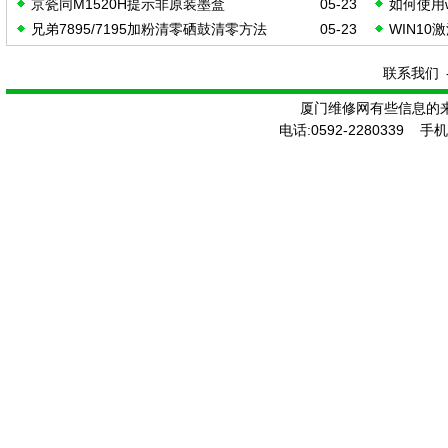
京瓷同M1520H提示非原装墨盒
05-23
如何使用w
防护
导出方法
兄弟7895/7195加粉清零硒鼓清零方法
05-23
WIN1
活工具
联系我们
厦门维修网有些信息的
电话:0592-2280339 手机: