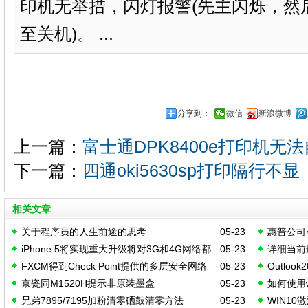
印机无举措，闪灯报警(先主闪烁，然
至关机)。 ...
分享到：
微信
新浪微博
上一篇：
富士通DPK8400e打印机无
下一篇：
四通oki5630sp打印隔行不显
相关文章
关于程序员的人生前途的思考
05-23
惠普公司
iPhone 5将实现重大升级将对3G和4G网络都
05-23
详细当前
(DevOps
FXCM得到Check Point提供的多层安全网络
05-23
Outloo
兼容
和他们的
京瓷同M1520H提示非原装墨盒
05-23
如何使用w
防护
导出方法
兄弟7895/7195加粉清零硒鼓清零方法
05-23
WIN1