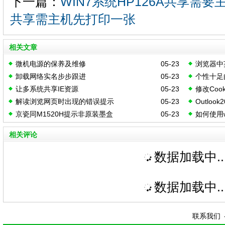
下一篇：
WIN7系统HP126A共享需要
共享需主机先打印一张
相关文章
微机电源的保养及维修
05-23
浏览器中
卸载网络实名步步跟进
05-23
个性十足
让多系统共享IE资源
05-23
修改Coo
解读浏览网页时出现的错误提示
05-23
Outloo
京瓷同M1520H提示非原装墨盒
05-23
如何使用w
导出方法
相关评论
数据加载中..
数据加载中..
联系我们