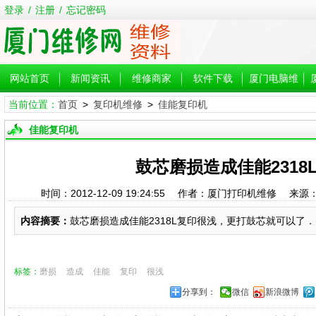
登录
/
注册
/
忘记密码
网站首页
新闻资讯
维修商家
软件下载
厦门电脑维
当前位置：
首页
>
复印机维修
>
佳能复印机
修
佳能复印机
鼓芯磨损造成佳能2318
时间：2012-12-09 19:24:55 作者：厦门打印机维修 
内容摘要：
鼓芯磨损造成佳能2318L复印很浅，更打鼓芯就可以了．..
标签：
磨损
造成
佳能
复印
很浅
分享到：
微信
新浪微博