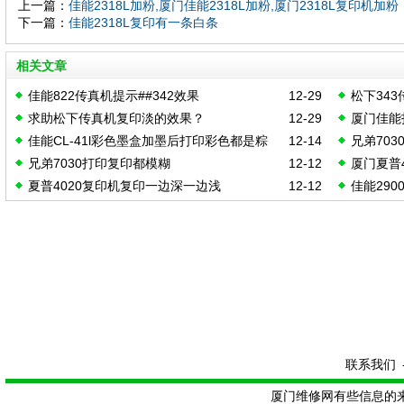
上一篇：
佳能2318L加粉,厦门佳能2318L加粉,厦门2318L复印机加粉
下一篇：
佳能2318L复印有一条白条
相关文章
佳能822传真机提示##342效果
12-29
松下34
求助松下传真机复印淡的效果？
12-29
厦门佳能打
佳能CL-41l彩色墨盒加墨后打印彩色都是粽
12-14
兄弟70
兄弟7030打印复印都模糊
12-12
厦门夏普
色，厦门佳能打印机维修
夏普4020复印机复印一边深一边浅
12-12
佳能29
修
联系我们
厦门维修网有些信息的