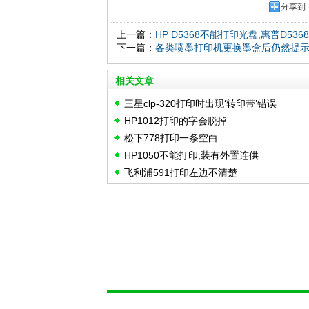
分享到
上一篇：
HP D5368不能打印光盘,惠普D53
下一篇：
各类喷墨打印机更换墨盒后仍然提示
相关文章
三星clp-320打印时出现‘转印带’错误
HP1012打印的字会脱掉
松下778打印一条空白
HP1050不能打印,装有外置连供
飞利浦591打印左边不清楚