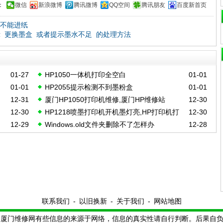
：
微信
新浪微博
腾讯微博
QQ空间
腾讯朋友
百度新首页
68不能进纸
 更换墨盒 或者提示墨水不足 的处理方法
01-27
HP1050一体机打印全空白
01-01
01-01
HP2055提示检测不到墨粉盒
01-01
12-31
厦门HP1050打印机维修,厦门HP维修站
12-30
12-30
HP1218喷墨打印机开机墨灯亮,HP打印机打
12-30
12-29
Windows.old文件夹删除不了怎样办
12-28
印空白
联系我们
-
以旧换新
-
关于我们
-
网站地图
厦门维修网有些信息的来源于网络，信息的真实性请自行判断。后果自