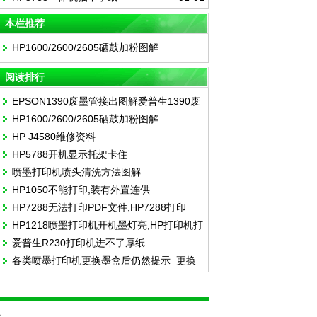
本栏推荐
HP1600/2600/2605硒鼓加粉图解
阅读排行
EPSON1390废墨管接出图解爱普生1390废
HP1600/2600/2605硒鼓加粉图解
墨管安装
HP J4580维修资料
HP5788开机显示托架卡住
喷墨打印机喷头清洗方法图解
HP1050不能打印,装有外置连供
HP7288无法打印PDF文件,HP7288打印
HP1218喷墨打印机开机墨灯亮,HP打印机打
PDF文件不完整
爱普生R230打印机进不了厚纸
印空白
各类喷墨打印机更换墨盒后仍然提示 更换
墨盒 或者提示墨水不足 的处理方法
负