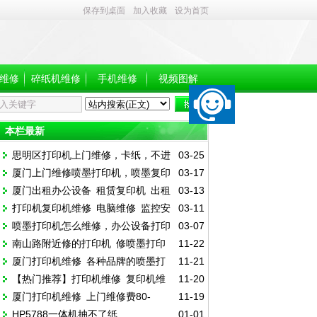
保存到桌面
加入收藏
设为首页
维修
碎纸机维修
手机维修
视频图解
本栏最新
思明区打印机上门维修，卡纸，不进
03-25
厦门上门维修喷墨打印机，喷墨复印
03-17
纸，效果差，报错，加粉加墨
厦门出租办公设备 租赁复印机 出租
03-13
机加墨，复印机维修
打印机复印机维修 电脑维修 监控安
03-11
打印机 笔记本电脑维修
喷墨打印机怎么维修，办公设备打印
03-07
装 网络布线
南山路附近修的打印机 修喷墨打印
11-22
机复印机维修出租，来单有优惠
厦门打印机维修 各种品牌的喷墨打
11-21
机 上门加粉加墨
【热门推荐】打印机维修 复印机维
11-20
印机维修
厦门打印机维修 上门维修费80-
11-19
修 电脑维修 一体机维修
HP5788一体机抽不了纸
01-01
100，全市上门