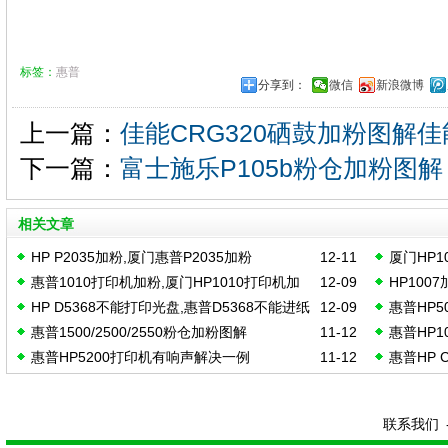
标签：
惠普
分享到：
微信
新浪微博
上一篇：
佳能CRG320硒鼓加粉图解佳
下一篇：
富士施乐P105b粉仓加粉图解
相关文章
HP P2035加粉,厦门惠普P2035加粉
12-11
厦门HP1
惠普1010打印机加粉,厦门HP1010打印机加
12-09
HP100
门惠普1
HP D5368不能打印光盘,惠普D5368不能进纸
12-09
惠普HP50
粉,厦门HP1010加粉
普1007
惠普1500/2500/2550粉仓加粉图解
11-12
惠普HP1
惠普HP5200打印机有响声解决一例
11-12
惠普HP C
粉图解
联系我们