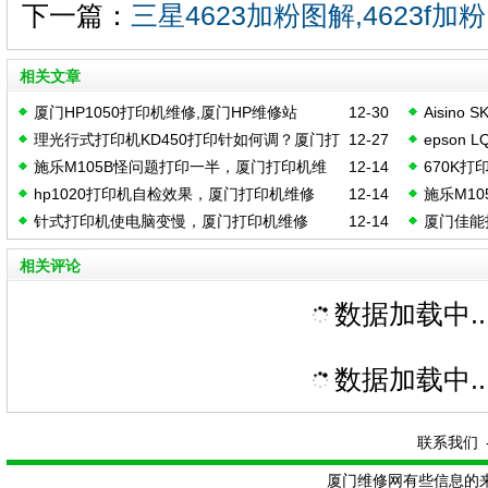
下一篇：
三星4623加粉图解,4623f加粉
相关文章
厦门HP1050打印机维修,厦门HP维修站
12-30
Aisino
理光行式打印机KD450打印针如何调？厦门打
12-27
epson
维修
施乐M105B怪问题打印一半，厦门打印机维
12-14
670K打
印机维修0592-2280339
05925-2
hp1020打印机自检效果，厦门打印机维修
12-14
施乐M1
修0592-2280339
2280339
针式打印机使电脑变慢，厦门打印机维修
12-14
厦门佳能打
修
相关评论
数据加载中..
数据加载中..
联系我们
厦门维修网有些信息的