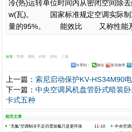
冷(热)运转单位时间内从密闭空间除
w(瓦)。 国家标准规定空调实际制
量的95%。 能效比 又称性能系数
标签：
空调
调好
好坏
坏的
三项
分享到：
微信
新浪微博
上一篇：
索尼启动保护KV-HS34M90
下一篇：
中央空调风机盘管卧式暗装卧
卡式五种
相关文章
“无氟”空调制冷不足仍需加氟只是更环保
11-10
中央空调