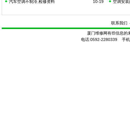
汽车空调不制冷,检修资料
10-19
空调安装
立式明装
联系我们
厦门维修网有些信息的
电话:0592-2280339 手机: