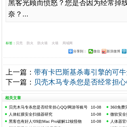
黑客光顾而愤怒？您是否因为经常掉线
奈？...
标签：
贝壳
防火
防火墙
火墙
局域网
分享到：
微信
新浪微博
上一篇：
带有卡巴斯基杀毒引擎的可牛
下一篇：
贝壳木马专杀您是否经常担心
相关文章
贝壳木马专杀您是否经常担心QQ/网游等账号
10-08
360免
人体虹膜安全扫描器研究
10-08
微软安全
被盗？
黑客也有好人!09款Mac Pro破解12核怪物
10-08
人体器官